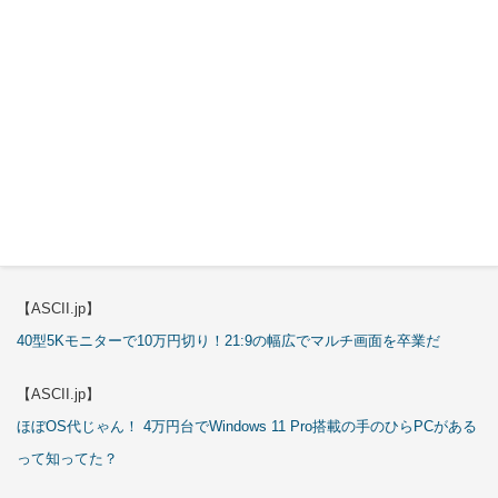
【エルミタージュ秋葉原】
これで全てが分かる。Antec「ST20M」徹底解説
【ASCII.jp】
これが手のひらサイズのミニPCの最適解！10万円も納得の「GMKtec
K13」
【エルミタージュ秋葉原】
これで全てが分かる。Antec「P7S」徹底解説
【ASCII.jp】
40型5Kモニターで10万円切り！21:9の幅広でマルチ画面を卒業だ
【ASCII.jp】
ほぼOS代じゃん！ 4万円台でWindows 11 Pro搭載の手のひらPCがある
って知ってた？