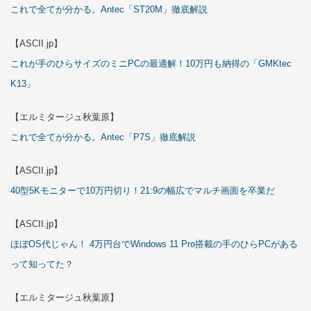
これで全てが分かる。Antec「ST20M」徹底解説
【ASCII.jp】
これが手のひらサイズのミニPCの最適解！10万円も納得の「GMKtec
K13」
【エルミタージュ秋葉原】
これで全てが分かる。Antec「P7S」徹底解説
【ASCII.jp】
40型5Kモニターで10万円切り！21:9の幅広でマルチ画面を卒業だ
【ASCII.jp】
ほぼOS代じゃん！ 4万円台でWindows 11 Pro搭載の手のひらPCがある
って知ってた？
【エルミタージュ秋葉原】