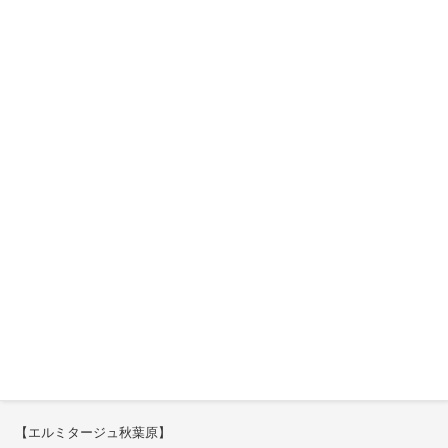
対応キューブPCケース Carbide Series Air 240発売
CORSAIR、Intel X99 Haswell-E対応 DDR4メモリ 7製品発
売
特集
【エルミタージュ秋葉原】
これで全てが分かる。Antec「C6 Curve Air」徹底解説
【ASCII.jp】
3万円のミニPC！価格だけならマジ優勝、これをどう使うのかで俺達が
試される
【エルミタージュ秋葉原】