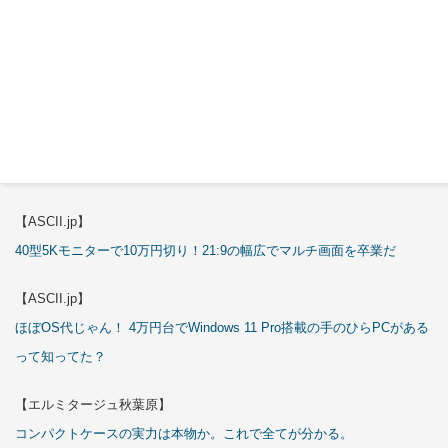
【ASCII.jp】
これが手のひらサイズのミニPCの最適解！10万円も納得の「GMKtec
K13」
【エルミタージュ秋葉原】
これで全てが分かる。Antec「P7S」徹底解説
【ASCII.jp】
40型5Kモニターで10万円切り！21:9の幅広でマルチ画面を卒業だ
【ASCII.jp】
ほぼOS代じゃん！ 4万円台でWindows 11 Pro搭載の手のひらPCがある
って知ってた？
【エルミタージュ秋葉原】
コンパクトケースの実力は本物か。これで全てが分かる。