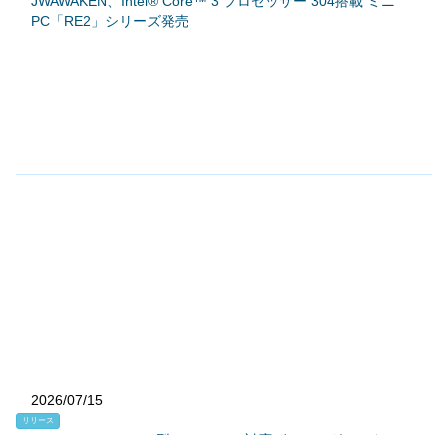
JWAWAKEN、Intel® Core™ 3 プロセッサー 304搭載 ミニ
PC「RE2」シリーズ発売
2026/07/15
リリース
TITAN ARMY、24.5型FHD 300Hz対応ゲーミングモニター