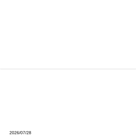
リリース
upHere、10個のLCDボタン、4個のダイヤルを設定可能な
LCDパッド「N4E」発売
2026/07/28