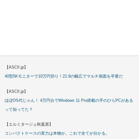
【ASCII.jp】
これが手のひらサイズのミニPCの最適解！10万円も納得の「GMKtec
K13」
【エルミタージュ秋葉原】
これで全てが分かる。Antec「P7S」徹底解説
【ASCII.jp】
40型5Kモニターで10万円切り！21:9の幅広でマルチ画面を卒業だ
【ASCII.jp】
ほぼOS代じゃん！ 4万円台でWindows 11 Pro搭載の手のひらPCがある
って知ってた？
【エルミタージュ秋葉原】
コンパクトケースの実力は本物か。これで全てが分かる。