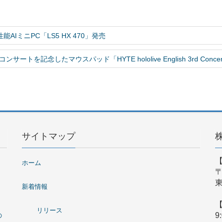
 高性能AIミニPC「LS5 HX 470」発売
or One-コンサートを記念したマウスパッド「HYTE hololive English 3rd Concert
サイトマップ
ホーム
〒
東
新着情報
リリース
9
の