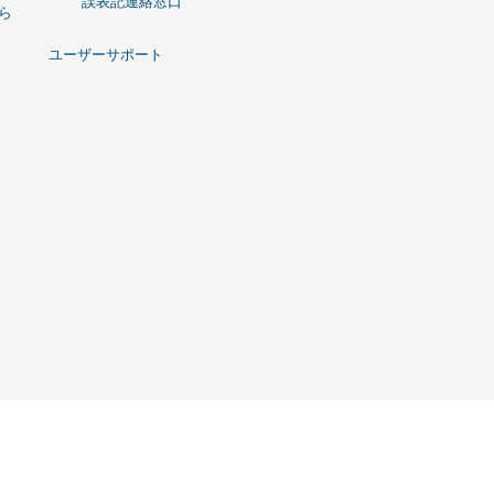
誤表記連絡窓口
ひら
ユーザーサポート
t © コンピュータ関連製品の代理店事業 ｌ 株式会社リンクスインターナショナル All Rights 