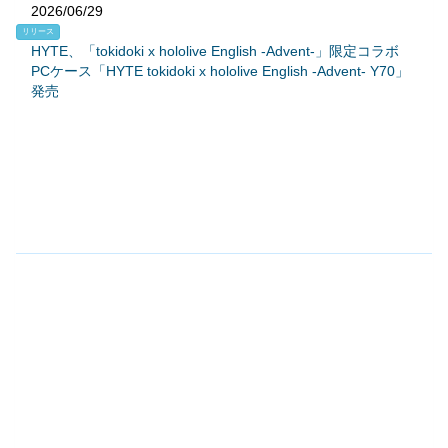
2026/06/29
リリース
HYTE、「tokidoki x hololive English -Advent-」限定コラボ
PCケース「HYTE tokidoki x hololive English -Advent- Y70」
発売