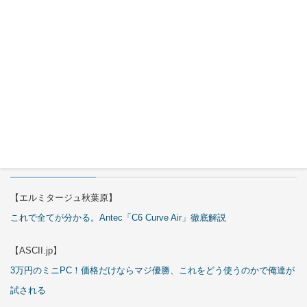
Okinos
ARGB
Cables
Cover Kit
2026年7月
29日
特集
【エルミタージュ秋葉原】
これで全てが分かる。Antec「C6 Curve Air」徹底解説
【ASCII.jp】
3万円のミニPC！価格だけならマジ優勝、これをどう使うのかで俺達が
試される