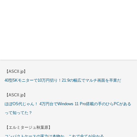
これで全てが分かる。Antec「ST20M」徹底解説
【ASCII.jp】
これが手のひらサイズのミニPCの最適解！10万円も納得の「GMKtec
K13」
【エルミタージュ秋葉原】
これで全てが分かる。Antec「P7S」徹底解説
【ASCII.jp】
40型5Kモニターで10万円切り！21:9の幅広でマルチ画面を卒業だ
【ASCII.jp】
ほぼOS代じゃん！ 4万円台でWindows 11 Pro搭載の手のひらPCがある
って知ってた？
【エルミタージュ秋葉原】
コンパクトケースの実力は本物か。これで全てが分かる。