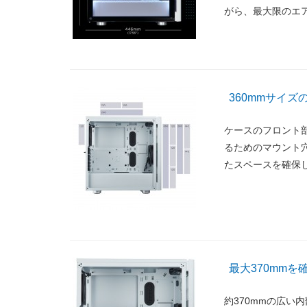
がら、最大限のエ
360mmサイ
ケースのフロント部
るためのマウント穴
たスペースを確保
最大370mm
約370mmの広い