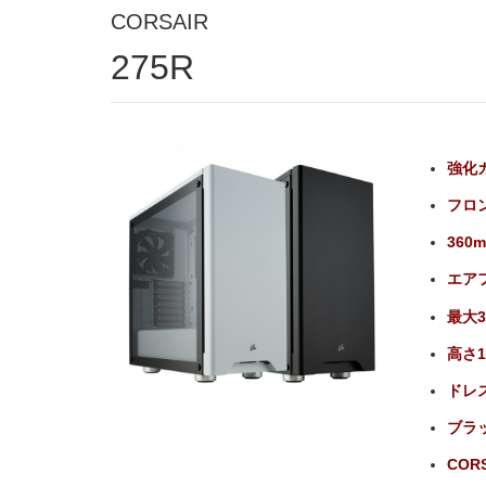
CORSAIR
275R
強化
フロ
36
エアフ
最大
高さ
ドレ
ブラ
CORS