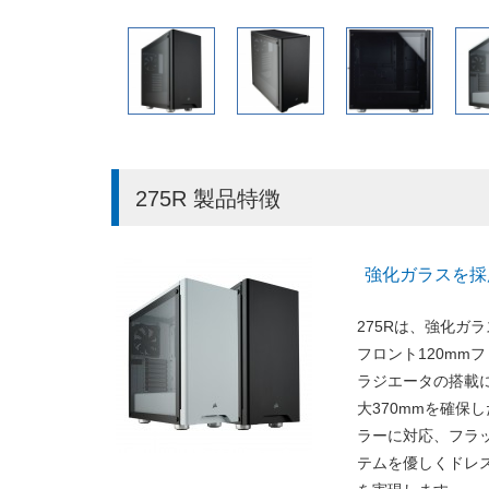
275R 製品特徴
強化ガラスを採
275Rは、強化ガ
フロント120mm
ラジエータの搭載に対応
大370mmを確保
ラーに対応、フラ
テムを優しくドレ