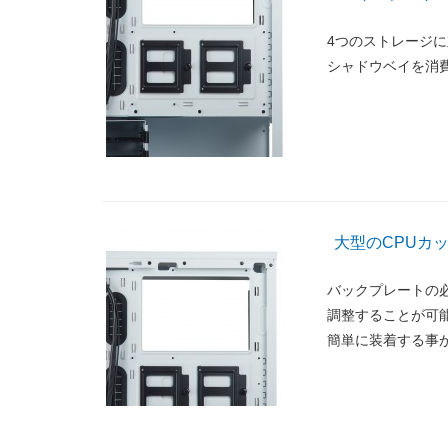
4つのストレージに
シャドウベイを消
大型のCPUカ
バックプレートの
調整することが可
簡単に装着する事