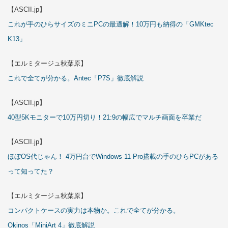
【ASCII.jp】
これが手のひらサイズのミニPCの最適解！10万円も納得の「GMKtec
K13」
【エルミタージュ秋葉原】
これで全てが分かる。Antec「P7S」徹底解説
【ASCII.jp】
40型5Kモニターで10万円切り！21:9の幅広でマルチ画面を卒業だ
【ASCII.jp】
ほぼOS代じゃん！ 4万円台でWindows 11 Pro搭載の手のひらPCがある
って知ってた？
【エルミタージュ秋葉原】
コンパクトケースの実力は本物か。これで全てが分かる。
Okinos「MiniArt 4」徹底解説