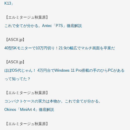
K13」
【エルミタージュ秋葉原】
これで全てが分かる。Antec「P7S」徹底解説
【ASCII.jp】
40型5Kモニターで10万円切り！21:9の幅広でマルチ画面を卒業だ
【ASCII.jp】
ほぼOS代じゃん！ 4万円台でWindows 11 Pro搭載の手のひらPCがある
って知ってた？
【エルミタージュ秋葉原】
コンパクトケースの実力は本物か。これで全てが分かる。
Okinos「MiniArt 4」徹底解説
【エルミタージュ秋葉原】