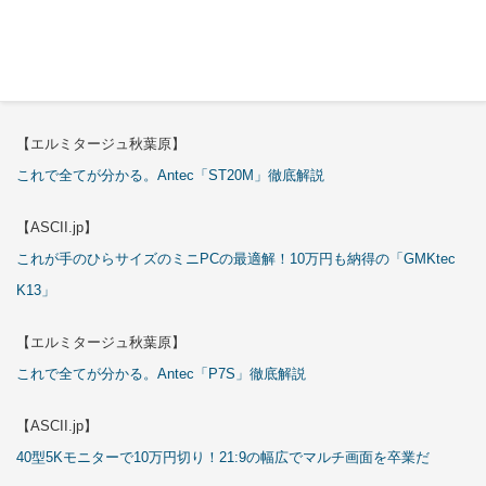
【ASCII.jp】
3万円のミニPC！価格だけならマジ優勝、これをどう使うのかで俺達が
試される
【エルミタージュ秋葉原】
これで全てが分かる。Antec「ST20M」徹底解説
【ASCII.jp】
これが手のひらサイズのミニPCの最適解！10万円も納得の「GMKtec
K13」
【エルミタージュ秋葉原】
これで全てが分かる。Antec「P7S」徹底解説
【ASCII.jp】
40型5Kモニターで10万円切り！21:9の幅広でマルチ画面を卒業だ