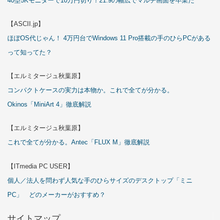
40型5Kモニターで10万円切り！21:9の幅広でマルチ画面を卒業だ
【ASCII.jp】
ほぼOS代じゃん！ 4万円台でWindows 11 Pro搭載の手のひらPCがある
って知ってた？
【エルミタージュ秋葉原】
コンパクトケースの実力は本物か。これで全てが分かる。
Okinos「MiniArt 4」徹底解説
【エルミタージュ秋葉原】
これで全てが分かる。Antec「FLUX M」徹底解説
【ITmedia PC USER】
個人／法人を問わず人気な手のひらサイズのデスクトップ「ミニ
PC」 どのメーカーがおすすめ？
サイトマップ