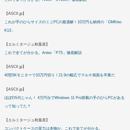
【ASCII.jp】
これが手のひらサイズのミニPCの最適解！10万円も納得の「GMKtec
K13」
【エルミタージュ秋葉原】
これで全てが分かる。Antec「P7S」徹底解説
【ASCII.jp】
40型5Kモニターで10万円切り！21:9の幅広でマルチ画面を卒業だ
【ASCII.jp】
ほぼOS代じゃん！ 4万円台でWindows 11 Pro搭載の手のひらPCがある
って知ってた？
【エルミタージュ秋葉原】
コンパクトケースの実力は本物か。これで全てが分かる。