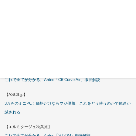
Cover Kit
2026年7月
29日
特集
【エルミタージュ秋葉原】
これで全てが分かる。Antec「C6 Curve Air」徹底解説
【ASCII.jp】
3万円のミニPC！価格だけならマジ優勝、これをどう使うのかで俺達が
試される
【エルミタージュ秋葉原】
これで全てが分かる。Antec「ST20M」徹底解説