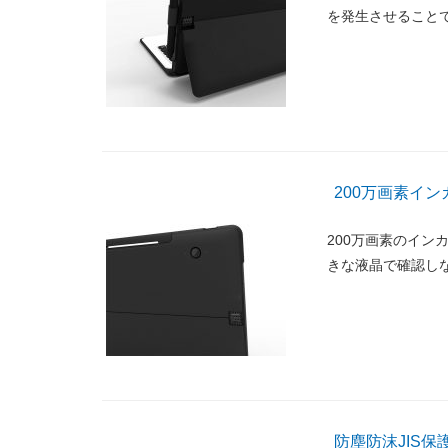
を発生させること
200万画素イン
200万画素のイン
きな液晶で確認し
防塵防沫JIS保