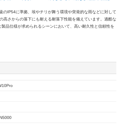
等級のIP54に準拠、埃やチリが舞う環境や突発的な雨などに対して
cmの高さからの落下にも耐える耐落下性能を備えています。過酷な
な製品仕様が求められるシーンにおいて、高い耐久性と信頼性を
W10Pro
 N5000