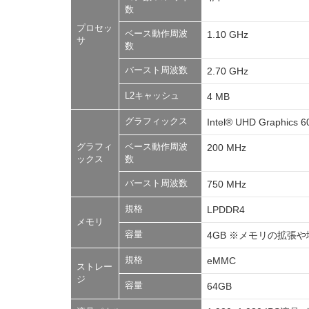
数
プロセッ
ベース動作周波
1.10 GHz
サ
数
バースト周波数
2.70 GHz
L2キャッシュ
4 MB
グラフィックス
Intel® UHD Graphics 6
グラフィ
ベース動作周波
200 MHz
ックス
数
バースト周波数
750 MHz
規格
LPDDR4
メモリ
容量
4GB ※メモリの拡張
規格
eMMC
ストレー
ジ
容量
64GB