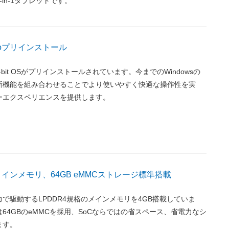
in-1タブレットです。
 Proプリインストール
ro 64bit OSがプリインストールされています。今までのWindowsの
新機能を組み合わせることでより使いやすく快適な操作性を実
ーエクスペリエンスを提供します。
GBメインメモリ、64GB eMMCストレージ標準搭載
で駆動するLPDDR4規格のメインメモリを4GB搭載していま
64GBのeMMCを採用、SoCならではの省スペース、省電力なシ
ます。