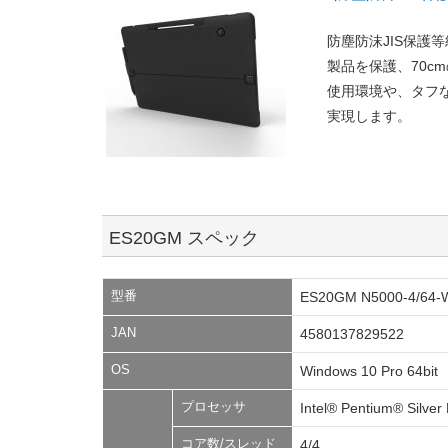
防塵防沫JIS保護
製品を保護、70
使用環境や、タフ
実現します。
ES20GM スペック
型番
ES20GM N5000-4/64-
JAN
4580137829522
OS
Windows 10 Pro 64bit
プロセッサ
Intel® Pentium® Silver
コア数/スレッド
4/4