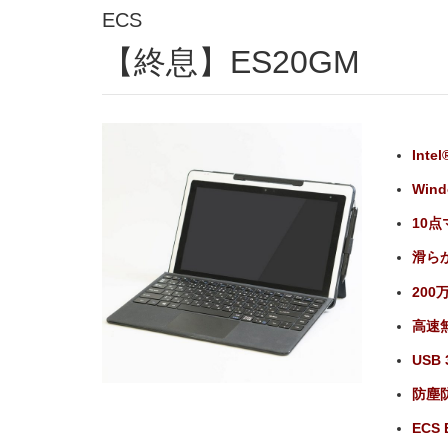
ECS
【終息】ES20GM
Inte
Win
10点
滑ら
20
高速無線
USB 
防塵防
ECS 