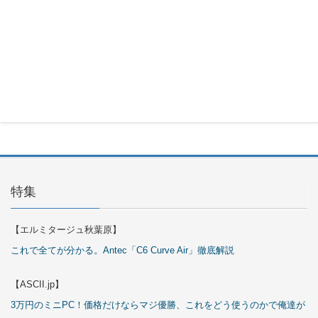
Okinos
ARGB
Cables
Cover Kit
2026年7月
29日
特集
【エルミタージュ秋葉原】
これで全てが分かる。Antec「C6 Curve Air」徹底解説
【ASCII.jp】
3万円のミニPC！価格だけならマジ優勝、これをどう使うのかで俺達が