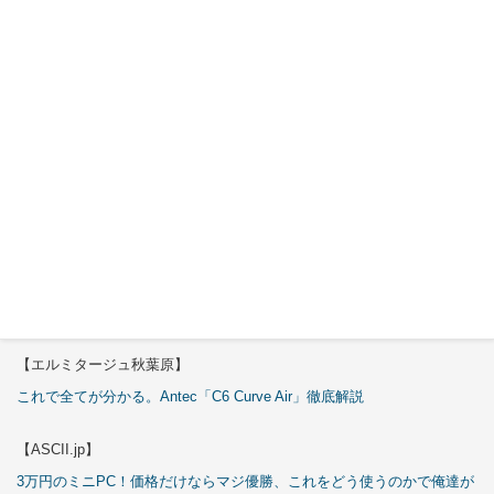
Okinos
ARGB
Cables
Cover Kit
2026年7月
29日
特集
【エルミタージュ秋葉原】
これで全てが分かる。Antec「C6 Curve Air」徹底解説
【ASCII.jp】
3万円のミニPC！価格だけならマジ優勝、これをどう使うのかで俺達が