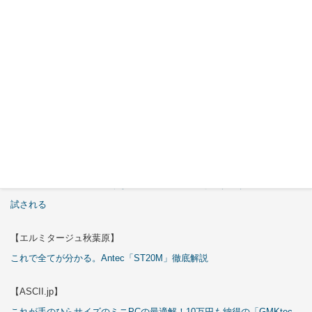
特集
【エルミタージュ秋葉原】
これで全てが分かる。Antec「C6 Curve Air」徹底解説
【ASCII.jp】
3万円のミニPC！価格だけならマジ優勝、これをどう使うのかで俺達が
試される
【エルミタージュ秋葉原】
これで全てが分かる。Antec「ST20M」徹底解説
【ASCII.jp】
これが手のひらサイズのミニPCの最適解！10万円も納得の「GMKtec