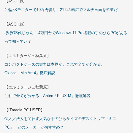
【ASCII.jp】
40型5Kモニターで10万円切り！21:9の幅広でマルチ画面を卒業だ
【ASCII.jp】
ほぼOS代じゃん！ 4万円台でWindows 11 Pro搭載の手のひらPCがある
って知ってた？
【エルミタージュ秋葉原】
コンパクトケースの実力は本物か。これで全てが分かる。
Okinos「MiniArt 4」徹底解説
【エルミタージュ秋葉原】
これで全てが分かる。Antec「FLUX M」徹底解説
【ITmedia PC USER】
個人／法人を問わず人気な手のひらサイズのデスクトップ「ミニ
PC」 どのメーカーがおすすめ？