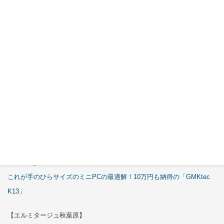
特集
【エルミタージュ秋葉原】
これで全てが分かる。Antec「C6 Curve Air」徹底解説
【ASCII.jp】
3万円のミニPC！価格だけならマジ優勝、これをどう使うのかで俺達が
試される
【エルミタージュ秋葉原】
これで全てが分かる。Antec「ST20M」徹底解説
【ASCII.jp】
これが手のひらサイズのミニPCの最適解！10万円も納得の「GMKtec
K13」
【エルミタージュ秋葉原】