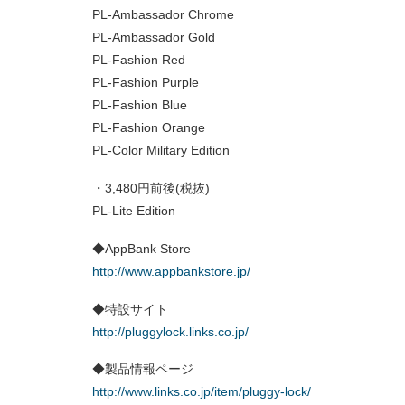
PL-Ambassador Chrome
PL-Ambassador Gold
PL-Fashion Red
PL-Fashion Purple
PL-Fashion Blue
PL-Fashion Orange
PL-Color Military Edition
・3,480円前後(税抜)
PL-Lite Edition
◆AppBank Store
http://www.appbankstore.jp/
◆特設サイト
http://pluggylock.links.co.jp/
◆製品情報ページ
http://www.links.co.jp/item/pluggy-lock/