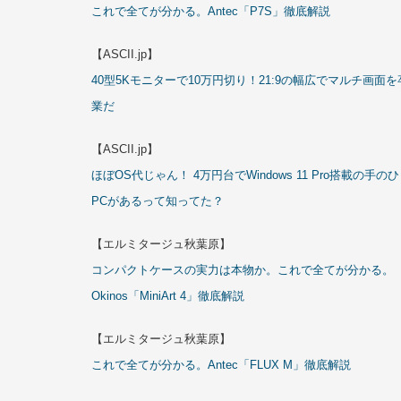
これで全てが分かる。Antec「P7S」徹底解説
【ASCII.jp】
40型5Kモニターで10万円切り！21:9の幅広でマルチ画面を
業だ
【ASCII.jp】
ほぼOS代じゃん！ 4万円台でWindows 11 Pro搭載の手の
PCがあるって知ってた？
【エルミタージュ秋葉原】
コンパクトケースの実力は本物か。これで全てが分かる。
Okinos「MiniArt 4」徹底解説
【エルミタージュ秋葉原】
これで全てが分かる。Antec「FLUX M」徹底解説