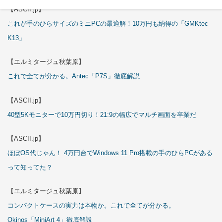
【ASCII.jp】
これが手のひらサイズのミニPCの最適解！10万円も納得の「GMKtec
K13」
【エルミタージュ秋葉原】
これで全てが分かる。Antec「P7S」徹底解説
【ASCII.jp】
40型5Kモニターで10万円切り！21:9の幅広でマルチ画面を卒業だ
【ASCII.jp】
ほぼOS代じゃん！ 4万円台でWindows 11 Pro搭載の手のひらPCがある
って知ってた？
【エルミタージュ秋葉原】
コンパクトケースの実力は本物か。これで全てが分かる。
Okinos「MiniArt 4」徹底解説