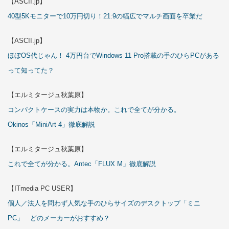
【ASCII.jp】
40型5Kモニターで10万円切り！21:9の幅広でマルチ画面を卒業だ
【ASCII.jp】
ほぼOS代じゃん！ 4万円台でWindows 11 Pro搭載の手のひらPCがある
って知ってた？
【エルミタージュ秋葉原】
コンパクトケースの実力は本物か。これで全てが分かる。
Okinos「MiniArt 4」徹底解説
【エルミタージュ秋葉原】
これで全てが分かる。Antec「FLUX M」徹底解説
【ITmedia PC USER】
個人／法人を問わず人気な手のひらサイズのデスクトップ「ミニ
PC」 どのメーカーがおすすめ？