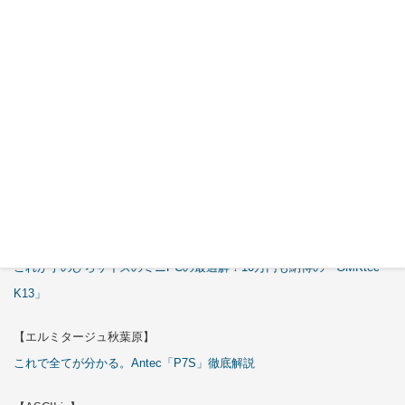
【エルミタージュ秋葉原】
これで全てが分かる。Antec「C6 Curve Air」徹底解説
【ASCII.jp】
3万円のミニPC！価格だけならマジ優勝、これをどう使うのかで俺達が
試される
【エルミタージュ秋葉原】
これで全てが分かる。Antec「ST20M」徹底解説
【ASCII.jp】
これが手のひらサイズのミニPCの最適解！10万円も納得の「GMKtec
K13」
【エルミタージュ秋葉原】
これで全てが分かる。Antec「P7S」徹底解説