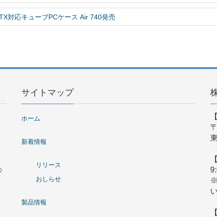
対応キューブPCケース Air 740発売
サイトマップ
ホーム
〒
東
新着情報
リリース
9
の
おしらせ
製品情報