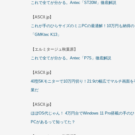
これで全てが分かる。Antec「ST20M」徹底解説
【ASCII.jp】
これが手のひらサイズのミニPCの最適解！10万円も納得の
「GMKtec K13」
【エルミタージュ秋葉原】
これで全てが分かる。Antec「P7S」徹底解説
【ASCII.jp】
40型5Kモニターで10万円切り！21:9の幅広でマルチ画面を
業だ
【ASCII.jp】
ほぼOS代じゃん！ 4万円台でWindows 11 Pro搭載の手の
PCがあるって知ってた？