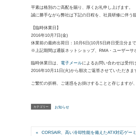
平素は格別のご高配を賜り、厚くお礼申し上げます。
誠に勝手ながら弊社は下記の日程を、社員研修に伴う
【臨時休業日】
2016年10月7日(金)
休業前の最終出荷日：10月6日(10月5日終日受注分ま
※上記期間は通販ネットショップ、RMA・ユーザーサ
臨時休業日は、
電子メール
によるお問い合わせは受付
2016年10月11日(火)から順次ご返答させていただ
ご繁忙の折柄、ご迷惑をお掛けすることと存じますが
カテゴリー
お知らせ
CORSAIR、高い冷却性能を備えたATX対応ゲーミングミ