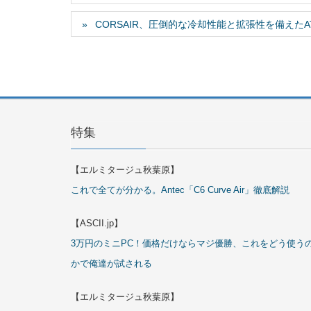
CORSAIR、圧倒的な冷却性能と拡張性を備えたATX
特集
【エルミタージュ秋葉原】
これで全てが分かる。Antec「C6 Curve Air」徹底解説
【ASCII.jp】
3万円のミニPC！価格だけならマジ優勝、これをどう使う
かで俺達が試される
【エルミタージュ秋葉原】