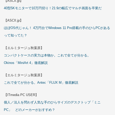
【ASCII.jp】
40型5Kモニターで10万円切り！21:9の幅広でマルチ画面を卒業だ
【ASCII.jp】
ほぼOS代じゃん！ 4万円台でWindows 11 Pro搭載の手のひらPCがある
って知ってた？
【エルミタージュ秋葉原】
コンパクトケースの実力は本物か。これで全てが分かる。
Okinos「MiniArt 4」徹底解説
【エルミタージュ秋葉原】
これで全てが分かる。Antec「FLUX M」徹底解説
【ITmedia PC USER】
個人／法人を問わず人気な手のひらサイズのデスクトップ「ミニ
PC」 どのメーカーがおすすめ？