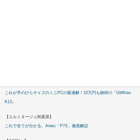
【エルミタージュ秋葉原】
これで全てが分かる。Antec「C6 Curve Air」徹底解説
【ASCII.jp】
3万円のミニPC！価格だけならマジ優勝、これをどう使うのかで俺達が
試される
【エルミタージュ秋葉原】
これで全てが分かる。Antec「ST20M」徹底解説
【ASCII.jp】
これが手のひらサイズのミニPCの最適解！10万円も納得の「GMKtec
K13」
【エルミタージュ秋葉原】
これで全てが分かる。Antec「P7S」徹底解説