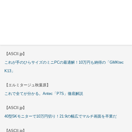
3万円のミニPC！価格だけならマジ優勝、これをどう使うのかで俺達が
試される
【エルミタージュ秋葉原】
これで全てが分かる。Antec「ST20M」徹底解説
【ASCII.jp】
これが手のひらサイズのミニPCの最適解！10万円も納得の「GMKtec
K13」
【エルミタージュ秋葉原】
これで全てが分かる。Antec「P7S」徹底解説
【ASCII.jp】
40型5Kモニターで10万円切り！21:9の幅広でマルチ画面を卒業だ
【ASCII.jp】