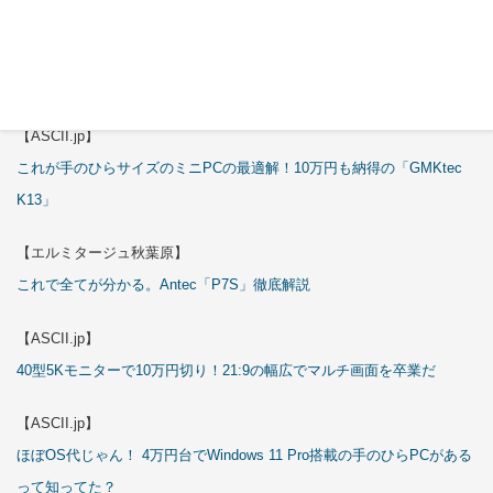
【エルミタージュ秋葉原】
これで全てが分かる。Antec「ST20M」徹底解説
【ASCII.jp】
これが手のひらサイズのミニPCの最適解！10万円も納得の「GMKtec
K13」
【エルミタージュ秋葉原】
これで全てが分かる。Antec「P7S」徹底解説
【ASCII.jp】
40型5Kモニターで10万円切り！21:9の幅広でマルチ画面を卒業だ
【ASCII.jp】
ほぼOS代じゃん！ 4万円台でWindows 11 Pro搭載の手のひらPCがある
って知ってた？