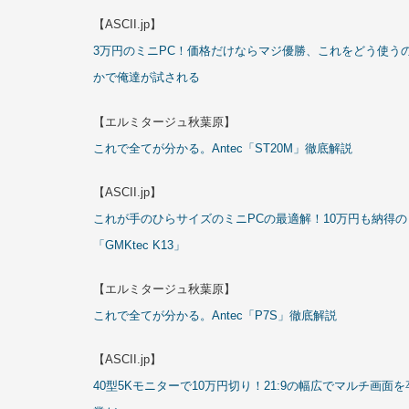
【ASCII.jp】
3万円のミニPC！価格だけならマジ優勝、これをどう使う
かで俺達が試される
【エルミタージュ秋葉原】
これで全てが分かる。Antec「ST20M」徹底解説
【ASCII.jp】
これが手のひらサイズのミニPCの最適解！10万円も納得の
「GMKtec K13」
【エルミタージュ秋葉原】
これで全てが分かる。Antec「P7S」徹底解説
【ASCII.jp】
40型5Kモニターで10万円切り！21:9の幅広でマルチ画面を