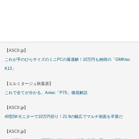
3万円のミニPC！価格だけならマジ優勝、これをどう使うのかで俺達が
試される
【エルミタージュ秋葉原】
これで全てが分かる。Antec「ST20M」徹底解説
【ASCII.jp】
これが手のひらサイズのミニPCの最適解！10万円も納得の「GMKtec
K13」
【エルミタージュ秋葉原】
これで全てが分かる。Antec「P7S」徹底解説
【ASCII.jp】
40型5Kモニターで10万円切り！21:9の幅広でマルチ画面を卒業だ
【ASCII.jp】