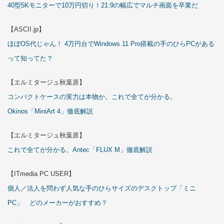
40型5Kモニターで10万円切り！21:9の幅広でマルチ画面を卒業だ
【ASCII.jp】
ほぼOS代じゃん！ 4万円台でWindows 11 Pro搭載の手のひらPCがある
って知ってた？
【エルミタージュ秋葉原】
コンパクトケースの実力は本物か。これで全てが分かる。
Okinos「MiniArt 4」徹底解説
【エルミタージュ秋葉原】
これで全てが分かる。Antec「FLUX M」徹底解説
【ITmedia PC USER】
個人／法人を問わず人気な手のひらサイズのデスクトップ「ミニ
PC」 どのメーカーがおすすめ？