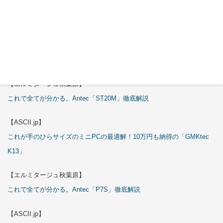
これで全てが分かる。Antec「C6 Curve Air」徹底解説
【ASCII.jp】
3万円のミニPC！価格だけならマジ優勝、これをどう使うのかで俺達が
試される
【エルミタージュ秋葉原】
これで全てが分かる。Antec「ST20M」徹底解説
【ASCII.jp】
これが手のひらサイズのミニPCの最適解！10万円も納得の「GMKtec
K13」
【エルミタージュ秋葉原】
これで全てが分かる。Antec「P7S」徹底解説
【ASCII.jp】