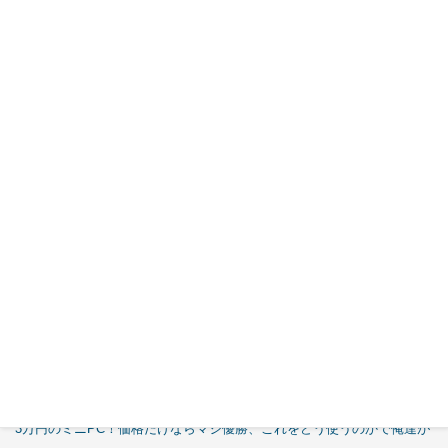
Titan Army、量子ドット採用27型4K UHDゲーミングモニ
ター「P2710V-QD」発売
GPD、Core i3-N300搭載7インチ モバイル 2in1PC 「GPD
MicroPC 2」発売
特集
【エルミタージュ秋葉原】
これで全てが分かる。Antec「C6 Curve Air」徹底解説
【ASCII.jp】
3万円のミニPC！価格だけならマジ優勝、これをどう使うのかで俺達が