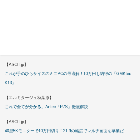
【ASCII.jp】
3万円のミニPC！価格だけならマジ優勝、これをどう使うのかで俺達が
試される
【エルミタージュ秋葉原】
これで全てが分かる。Antec「ST20M」徹底解説
【ASCII.jp】
これが手のひらサイズのミニPCの最適解！10万円も納得の「GMKtec
K13」
【エルミタージュ秋葉原】
これで全てが分かる。Antec「P7S」徹底解説
【ASCII.jp】
40型5Kモニターで10万円切り！21:9の幅広でマルチ画面を卒業だ