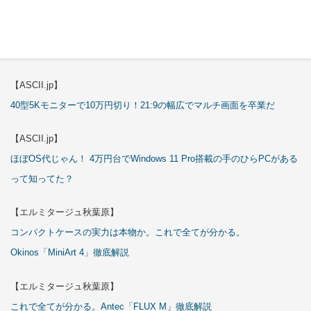
【エルミタージュ秋葉原】
これで全てが分かる。Antec「P7S」徹底解説
【ASCII.jp】
40型5Kモニターで10万円切り！21:9の幅広でマルチ画面を卒業だ
【ASCII.jp】
ほぼOS代じゃん！ 4万円台でWindows 11 Pro搭載の手のひらPCがある
って知ってた？
【エルミタージュ秋葉原】
コンパクトケースの実力は本物か。これで全てが分かる。
Okinos「MiniArt 4」徹底解説
【エルミタージュ秋葉原】
これで全てが分かる。Antec「FLUX M」徹底解説