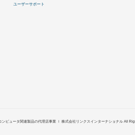
ユーザーサポート
t © コンピュータ関連製品の代理店事業 ｌ 株式会社リンクスインターナショナル All Rights 