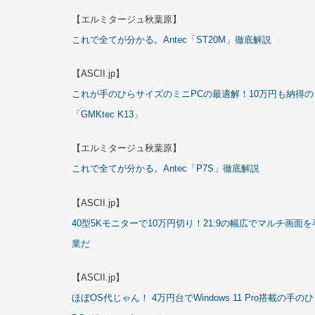
【エルミタージュ秋葉原】
これで全てが分かる。Antec「ST20M」徹底解説
【ASCII.jp】
これが手のひらサイズのミニPCの最適解！10万円も納得の
「GMKtec K13」
【エルミタージュ秋葉原】
これで全てが分かる。Antec「P7S」徹底解説
【ASCII.jp】
40型5Kモニターで10万円切り！21:9の幅広でマルチ画面を
業だ
【ASCII.jp】
ほぼOS代じゃん！ 4万円台でWindows 11 Pro搭載の手の