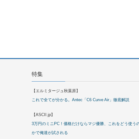
特集
【エルミタージュ秋葉原】
これで全てが分かる。Antec「C6 Curve Air」徹底解説
【ASCII.jp】
3万円のミニPC！価格だけならマジ優勝、これをどう使う
かで俺達が試される