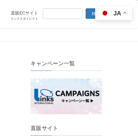
JA
ト
直販ECサイト
リンクスダイレクト
キャンペーン一覧
直販サイト