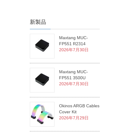
新製品
Maxtang MUC-
FP551 R2314
2026年7月30日
Maxtang MUC-
FP551 3500U
2026年7月30日
Okinos ARGB Cables
Cover Kit
2026年7月29日