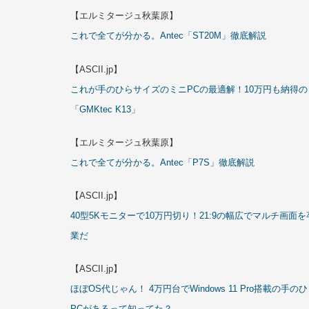
【エルミタージュ秋葉原】
これで全てが分かる。Antec「ST20M」徹底解説
【ASCII.jp】
これが手のひらサイズのミニPCの最適解！10万円も納得の
「GMKtec K13」
【エルミタージュ秋葉原】
これで全てが分かる。Antec「P7S」徹底解説
【ASCII.jp】
40型5Kモニターで10万円切り！21:9の幅広でマルチ画面を
業だ
【ASCII.jp】
ほぼOS代じゃん！ 4万円台でWindows 11 Pro搭載の手の
PCがあるって知ってた？