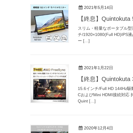
2021年5月14日
【終息】Quintokuta 
スリム・軽量なポータブル型液晶
チ/1920×1080(Full HD
ー […]
2021年1月22日
【終息】Quintokuta 
15.6インチ/Full HD 14
CおよびMini HDMI接続
Quint […]
2020年12月4日