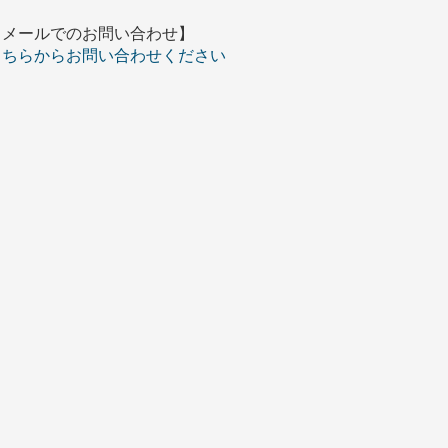
【メールでのお問い合わせ】
こちらからお問い合わせください