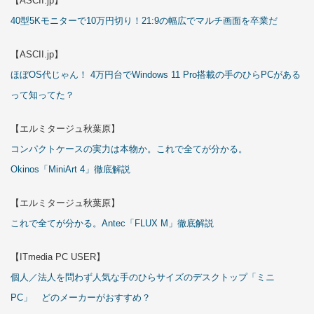
【ASCII.jp】
40型5Kモニターで10万円切り！21:9の幅広でマルチ画面を卒業だ
【ASCII.jp】
ほぼOS代じゃん！ 4万円台でWindows 11 Pro搭載の手のひらPCがある
って知ってた？
【エルミタージュ秋葉原】
コンパクトケースの実力は本物か。これで全てが分かる。
Okinos「MiniArt 4」徹底解説
【エルミタージュ秋葉原】
これで全てが分かる。Antec「FLUX M」徹底解説
【ITmedia PC USER】
個人／法人を問わず人気な手のひらサイズのデスクトップ「ミニ
PC」 どのメーカーがおすすめ？