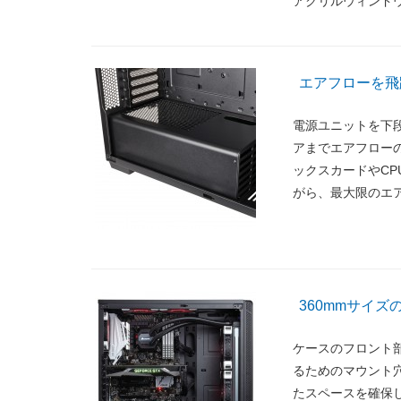
アクリルウィンド
エアフローを飛躍的に
電源ユニットを下
アまでエアフロー
ックスカードやC
がら、最大限のエ
360mmサイ
ケースのフロント部
るためのマウント穴
たスペースを確保