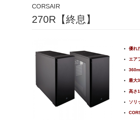
CORSAIR
270R【終息】
優れ
エアフ
36
最大
高さ
ソリ
CORS