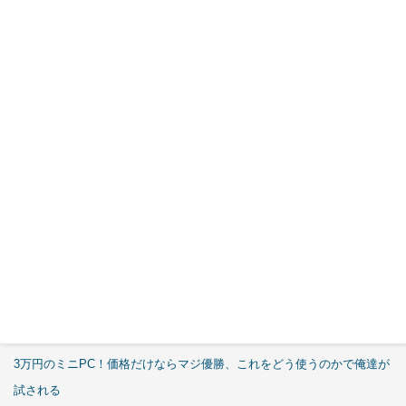
Okinos
ARGB
Cables
Cover Kit
2026年7月
29日
特集
【エルミタージュ秋葉原】
これで全てが分かる。Antec「C6 Curve Air」徹底解説
【ASCII.jp】
3万円のミニPC！価格だけならマジ優勝、これをどう使うのかで俺達が
試される