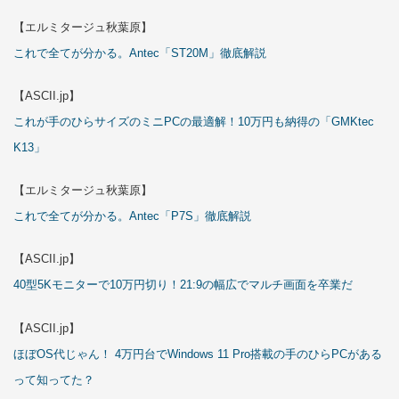
【エルミタージュ秋葉原】
これで全てが分かる。Antec「ST20M」徹底解説
【ASCII.jp】
これが手のひらサイズのミニPCの最適解！10万円も納得の「GMKtec
K13」
【エルミタージュ秋葉原】
これで全てが分かる。Antec「P7S」徹底解説
【ASCII.jp】
40型5Kモニターで10万円切り！21:9の幅広でマルチ画面を卒業だ
【ASCII.jp】
ほぼOS代じゃん！ 4万円台でWindows 11 Pro搭載の手のひらPCがある
って知ってた？