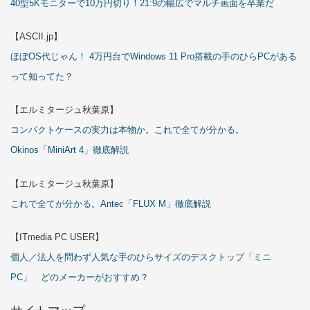
40型5Kモニターで10万円切り！21:9の幅広でマルチ画面を卒業だ
【ASCII.jp】
ほぼOS代じゃん！ 4万円台でWindows 11 Pro搭載の手のひらPCがある
って知ってた？
【エルミタージュ秋葉原】
コンパクトケースの実力は本物か。これで全てが分かる。
Okinos「MiniArt 4」徹底解説
【エルミタージュ秋葉原】
これで全てが分かる。Antec「FLUX M」徹底解説
【ITmedia PC USER】
個人／法人を問わず人気な手のひらサイズのデスクトップ「ミニ
PC」 どのメーカーがおすすめ？