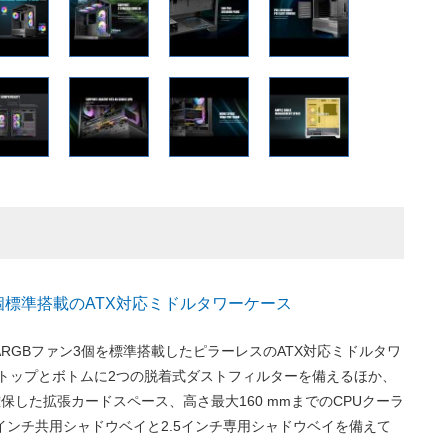
3個標準搭載のATX対応ミドルタワーケース
は、ARGBファン3個を標準搭載したピラーレスのATX対応ミドルタワ
。トップとボトムに2つの脱着式ダストフィルターを備えるほか、
を確保した拡張カードスペース、高さ最大160 mmまでのCPUクーラ
2.5インチ共用シャドウベイと2.5インチ専用シャドウベイを備えて