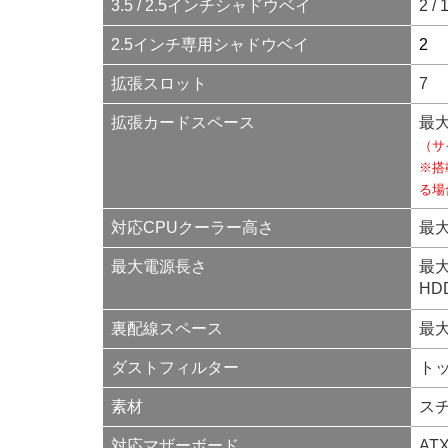
3.5 / 2.5インチシャドウベイ
2 / 
2.5インチ専用シャドウベイ
2
拡張スロット
7
拡張カードスペース
最大
（サ
※搭
る場
対応CPUクーラー高さ
最大
最大電源長さ
最大
HD
裏配線スペース
最大
ダストフィルター
ト
素材
スチ
対応マザーボード
ATX