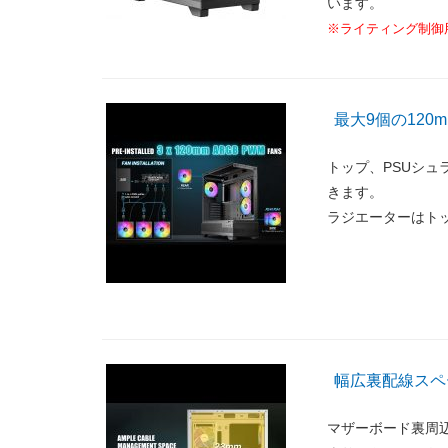
います。
※ライティング制御
最大9個の120
トップ、PSUシュ
きます。
ラジエーターはト
幅広裏配線スペ
マザーボード裏周辺