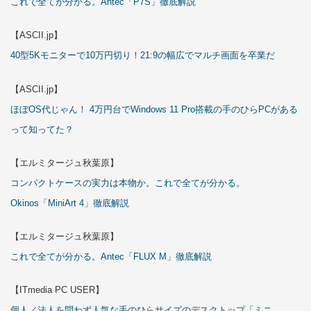
これで全てが分かる。Antec「P7S」徹底解説
【ASCII.jp】
40型5Kモニターで10万円切り！21:9の幅広でマルチ画面を卒業だ
【ASCII.jp】
ほぼOS代じゃん！ 4万円台でWindows 11 Pro搭載の手のひらPCがある
って知ってた？
【エルミタージュ秋葉原】
コンパクトケースの実力は本物か。これで全てが分かる。
Okinos「MiniArt 4」徹底解説
【エルミタージュ秋葉原】
これで全てが分かる。Antec「FLUX M」徹底解説
【ITmedia PC USER】
個人／法人を問わず人気な手のひらサイズのデスクトップ「ミニ