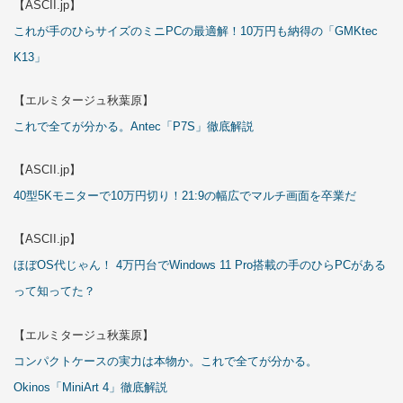
【ASCII.jp】
これが手のひらサイズのミニPCの最適解！10万円も納得の「GMKtec
K13」
【エルミタージュ秋葉原】
これで全てが分かる。Antec「P7S」徹底解説
【ASCII.jp】
40型5Kモニターで10万円切り！21:9の幅広でマルチ画面を卒業だ
【ASCII.jp】
ほぼOS代じゃん！ 4万円台でWindows 11 Pro搭載の手のひらPCがある
って知ってた？
【エルミタージュ秋葉原】
コンパクトケースの実力は本物か。これで全てが分かる。
Okinos「MiniArt 4」徹底解説