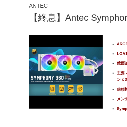
ANTEC
【終息】Antec Sympho
ARG
LGA
鏡面
主要マ
ンｘ
信頼
メン
Symp