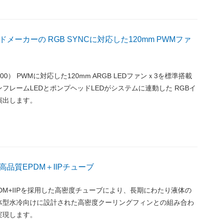
メーカーの RGB SYNCに対応した120mm PWMファ
100） PWMに対応した120mm ARGB LEDファンｘ3を標準搭載
フレームLEDとポンプヘッドLEDがシステムに連動した RGBイ
演出します。
品質EPDM＋IIPチューブ
DM+IIPを採用した高密度チューブにより、長期にわたり液体の
体型水冷向けに設計された高密度クーリングフィンとの組み合わ
実現します。