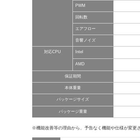
PWM
回転数
エアフロー
音響ノイズ
対応CPU
Intel
AMD
保証期間
本体重量
パッケージサイズ
パッケージ重量
※機能改善等の理由から、予告なく機能や仕様が変更