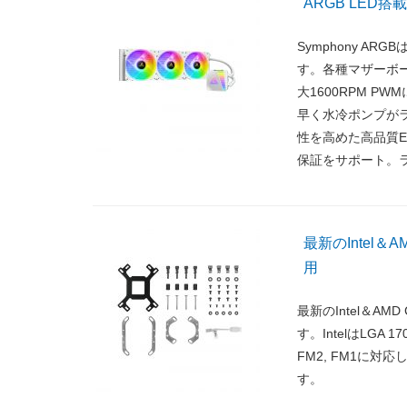
ARGB LED
Symphony A
す。各種マザーボードの
大1600RPM PW
早く水冷ポンプがラ
性を高めた高品質E
保証をサポート。ラ
最新のIntel
用
最新のIntel＆
す。IntelはLGA 170
FM2, FM1に
す。