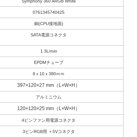
Symphony 360 ARGB White
0761345740425
銅(CPU接地面)
SATA電源コネクタ
1.3L/min
EPDMチューブ
8ｘ10ｘ380ｍｍ
397×120×27 mm（L×W×H）
アルミニウム
120×120×25 mm（L×W×H）
4ピンファン用電源コネクタ
3ピンRGB用 ＋5Vコネクタ