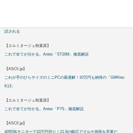
【ASCII.jp】
3万円のミニPC！価格だけならマジ優勝、これをどう使うのかで俺達が
試される
【エルミタージュ秋葉原】
これで全てが分かる。Antec「ST20M」徹底解説
【ASCII.jp】
これが手のひらサイズのミニPCの最適解！10万円も納得の「GMKtec
K13」
【エルミタージュ秋葉原】
これで全てが分かる。Antec「P7S」徹底解説
【ASCII.jp】
40型5Kモニターで10万円切り！21:9の幅広でマルチ画面を卒業だ