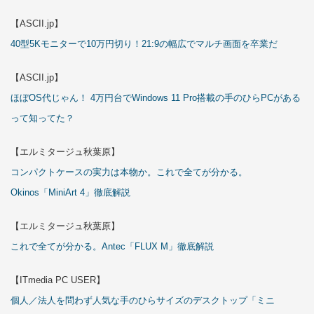
【ASCII.jp】
40型5Kモニターで10万円切り！21:9の幅広でマルチ画面を卒業だ
【ASCII.jp】
ほぼOS代じゃん！ 4万円台でWindows 11 Pro搭載の手のひらPCがある
って知ってた？
【エルミタージュ秋葉原】
コンパクトケースの実力は本物か。これで全てが分かる。
Okinos「MiniArt 4」徹底解説
【エルミタージュ秋葉原】
これで全てが分かる。Antec「FLUX M」徹底解説
【ITmedia PC USER】
個人／法人を問わず人気な手のひらサイズのデスクトップ「ミニ