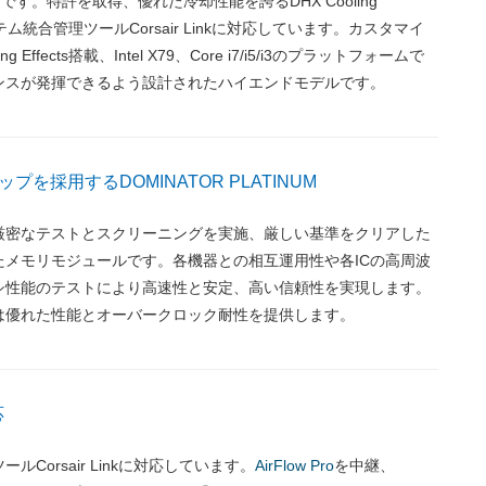
です。特許を取得、優れた冷却性能を誇るDHX Cooling
システム統合管理ツールCorsair Linkに対応しています。カスタマイ
ng Effects搭載、Intel X79、Core i7/i5/i3のプラットフォームで
ンスが発揮できるよう設計されたハイエンドモデルです。
プを採用するDOMINATOR PLATINUM
厳密なテストとスクリーニングを実施、厳しい基準をクリアした
たメモリモジュールです。各機器との相互運用性や各ICの高周波
シ性能のテストにより高速性と安定、高い信頼性を実現します。
は優れた性能とオーバークロック耐性を提供します。
応
ルCorsair Linkに対応しています。
AirFlow Pro
を中継、