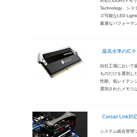
対応のDDR3メモリ
Technology、
ズ可能なLED Lighti
最適なパフォーマ
最高水準のICチッ
自社工場において
ものだけを選別し
性能、低レイテン
選別されたメモリ
Corsair Link対
システム統合管理ツー