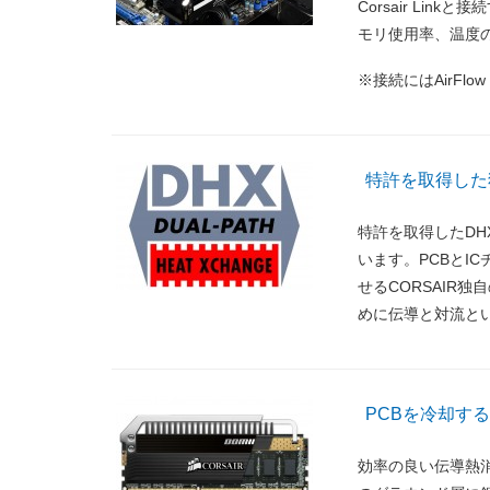
Corsair Link
モリ使用率、温度
※接続にはAirFlow
特許を取得した独自の
特許を取得したDHX（Du
います。PCBとI
せるCORSAIR
めに伝導と対流と
PCBを冷却す
効率の良い伝導熱消