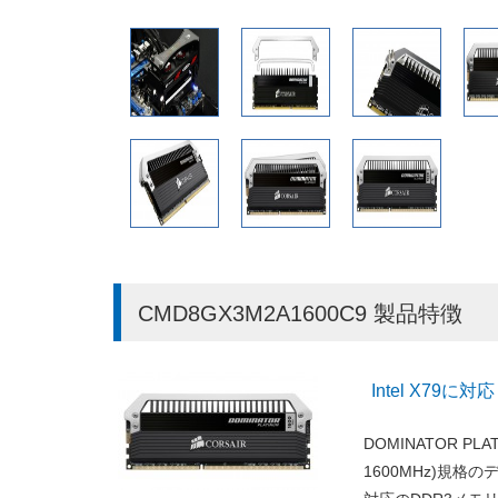
CMD8GX3M2A1600C9 製品特徴
Intel X79
DOMINATOR PLA
1600MHz)規格の