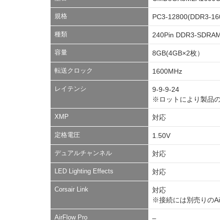
規格
PC3-12800(DDR3-16
種類
240Pin DDR3-SDRAM
容量
8GB(4GB×2枚）
転送クロック
1600MHz
レイテンシ
9-9-9-24
※ロットにより製品
XMP
対応
定格電圧
1.50V
デュアルチャンネル
対応
LED Lighting Effects
対応
Corsair Link
対応
※接続には別売りのAirF
AirFlow Pro
–