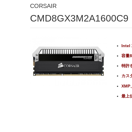
CORSAIR
CMD8GX3M2A1600C9
Int
容量8
特許を
カスタ
XMP
最上位