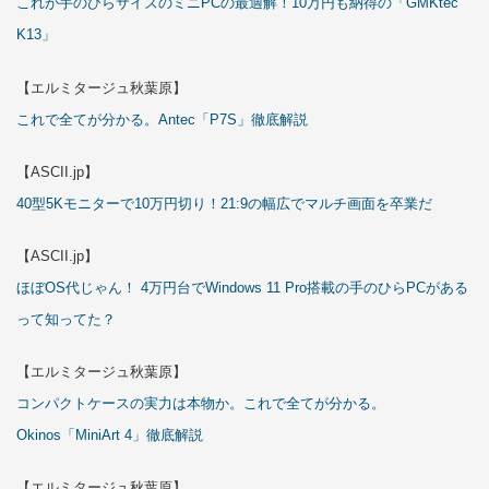
これが手のひらサイズのミニPCの最適解！10万円も納得の「GMKtec
K13」
【エルミタージュ秋葉原】
これで全てが分かる。Antec「P7S」徹底解説
【ASCII.jp】
40型5Kモニターで10万円切り！21:9の幅広でマルチ画面を卒業だ
【ASCII.jp】
ほぼOS代じゃん！ 4万円台でWindows 11 Pro搭載の手のひらPCがある
って知ってた？
【エルミタージュ秋葉原】
コンパクトケースの実力は本物か。これで全てが分かる。
Okinos「MiniArt 4」徹底解説
【エルミタージュ秋葉原】