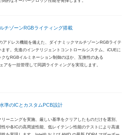
圧倒的なオーバークロック性能を発揮します。
ルチゾーンRGBライティング搭載
別のアドレス機能を備えた、ダイナミックマルチゾーンRGBライテ
ます。先進のインテリジェントコントロールシステム、iCUEに
ックなRGBイルミネーション制御のほか、互換性のある
ドウェアを一括管理して同調ライティングを実現します。
水準のICとカスタムPCB設計
クリーニングを実施、厳しい基準をクリアしたものだけを選別、
用性や各ICの高周波性能、低レイテンシ性能のテストにより高速
を実現します。Intel® および AMD の最新 DDR4 マザーボー