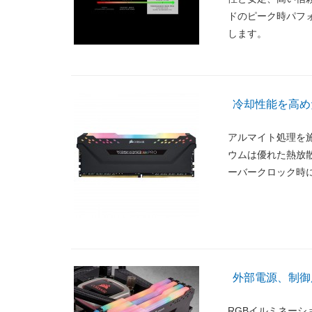
ドのピーク時パフ
します。
冷却性能を高め
アルマイト処理を
ウムは優れた熱放
ーバークロック時
外部電源、制御
RGBイルミネー