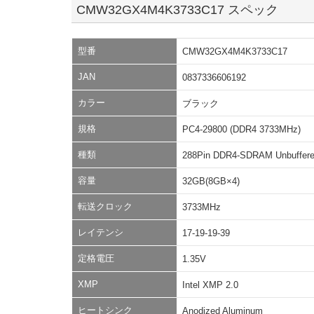
CMW32GX4M4K3733C17 スペック
型番
CMW32GX4M4K3733C17
JAN
0837336606192
カラー
ブラック
規格
PC4-29800 (DDR4 3733MHz)
種類
288Pin DDR4-SDRAM Unbuffer
容量
32GB(8GB×4)
転送クロック
3733MHz
レイテンシ
17-19-19-39
定格電圧
1.35V
XMP
Intel XMP 2.0
ヒートシンク
Anodized Aluminum