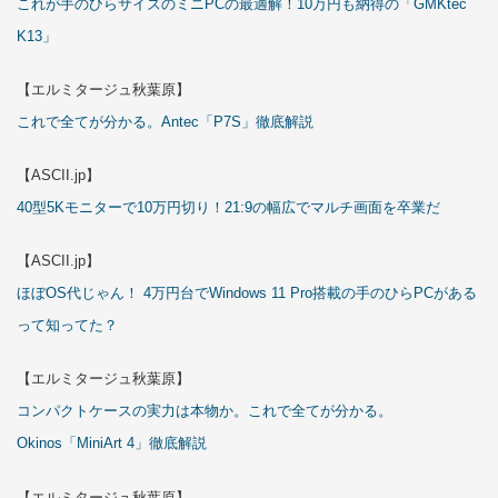
これが手のひらサイズのミニPCの最適解！10万円も納得の「GMKtec
K13」
【エルミタージュ秋葉原】
これで全てが分かる。Antec「P7S」徹底解説
【ASCII.jp】
40型5Kモニターで10万円切り！21:9の幅広でマルチ画面を卒業だ
【ASCII.jp】
ほぼOS代じゃん！ 4万円台でWindows 11 Pro搭載の手のひらPCがある
って知ってた？
【エルミタージュ秋葉原】
コンパクトケースの実力は本物か。これで全てが分かる。
Okinos「MiniArt 4」徹底解説
【エルミタージュ秋葉原】